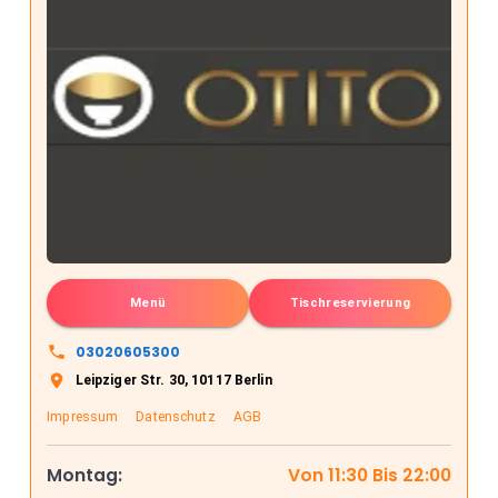
Menü
Tischreservierung
03020605300
Leipziger Str. 30, 10117 Berlin
Impressum
Datenschutz
AGB
Montag
:
Von
11:30
Bis
22:00